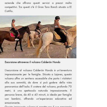
aziende che offrono questi servizi a prezzi molto
competitivi. Tra questi c'è il Gran Tara Ranch situato a El
Cotillo.
Escursione attraverso il vulcano Calderón Hondo
L'escursione al vulcano Calderón Hondo è un'avventura
impressionante per le famiglie. Situato a Lajares, questo
vulcano offre un sentiero accessibile che porta i visitatori
alla sua sommità, da dove si può godere della vista
panoramica dell'isola. Il cratere del vulcano, profondo 70
metri, è uno spettacolo naturale impressionante. Il
percorso breve, da 40 a 45 minuti, è ideale per famiglie
con bambini, offrendo un'esperienza educativa ed
emozionante.
Questo imponente vulcano ti aspetta con il suo paesaggio