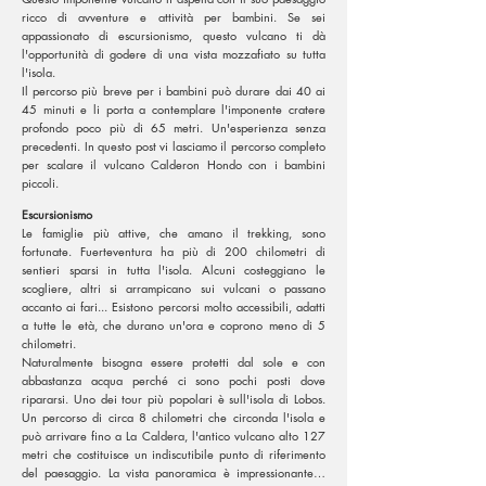
ricco di avventure e attività per bambini. Se sei
appassionato di escursionismo, questo vulcano ti dà
l'opportunità di godere di una vista mozzafiato su tutta
l'isola.
Il percorso più breve per i bambini può durare dai 40 ai
45 minuti e li porta a contemplare l'imponente cratere
profondo poco più di 65 metri. Un'esperienza senza
precedenti. In questo post vi lasciamo il percorso completo
per scalare il vulcano Calderon Hondo con i bambini
piccoli.
Escursionismo
Le famiglie più attive, che amano il trekking, sono
fortunate. Fuerteventura ha più di 200 chilometri di
sentieri sparsi in tutta l'isola. Alcuni costeggiano le
scogliere, altri si arrampicano sui vulcani o passano
accanto ai fari... Esistono percorsi molto accessibili, adatti
a tutte le età, che durano un'ora e coprono meno di 5
chilometri.
Naturalmente bisogna essere protetti dal sole e con
abbastanza acqua perché ci sono pochi posti dove
ripararsi. Uno dei tour più popolari è sull'isola di Lobos.
Un percorso di circa 8 chilometri che circonda l'isola e
può arrivare fino a La Caldera, l'antico vulcano alto 127
metri che costituisce un indiscutibile punto di riferimento
del paesaggio. La vista panoramica è impressionante…