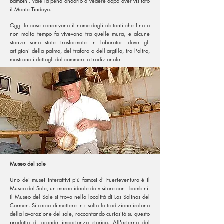
bambini. Vale la pena andarlo a vedere dopo aver visitato
il Monte Tindaya.
Oggi le case conservano il nome degli abitanti che fino a
non molto tempo fa vivevano tra quelle mura, e alcune
stanze sono state trasformate in laboratori dove gli
artigiani della palma, del traforo o dell'argilla, tra l'altro,
mostrano i dettagli del commercio tradizionale.
Museo del sale
Uno dei musei interattivi più famosi di Fuerteventura è il
Museo del Sale, un museo ideale da visitare con i bambini.
Il Museo del Sale si trova nella località di Las Salinas del
Carmen. Si cerca di mettere in risalto la tradizione isolana
della lavorazione del sale, raccontando curiosità su questo
prodotto di grande importanza storica. All'esterno del