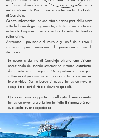
e fauna diversificata è una vera esperienza e
un'attrazione tutto l'anno con le barche con fondo di vetro
di Corralejo.
Queste imbarcazioni da escursione hanno parti dello scafo
sotto la linea di galleggiamento, vetrate e realizzate con
materiali trasparenti per consentire la vista del fondale
sottomarino.
Attraverso il pavimento di vetro o gli oblò della nave il
visitatore può ammirare l'impressionante mondo
dell'oceano.
Le acque cristalline di Corralejo offrono una visione
eccezionale del mondo sottomarino: rimarrai entusiasta
della vista che ti aspetta. Un'opportunità unica per
catturare i diversi mammiferi marini con la fotocamera in
foto e video. Sali a bordo di questa fantastica nave e
riempi i tuoi cari di ricordi davvero speciali.
Non ci sono molte opportunità nella vita di vivere questa
fantastica avventura e la tua famiglia ti ringrazierà per
aver scelto questa esperienza.