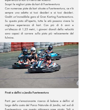
Scopri le migliori piste da kart di Fuerteventura
Con numerose piste da kart situate a Fuerteventura, ce n'è
sempre una adatta ai tuoi desideri e ai tuoi desideri.
Goditi un'incredibile gara al Gran Karting Fuerteventura.
Su questa pista all'aperto, tutte le età possono vivere la
migliore esperienza di kart. Con più di 6 anni e
un'altezza di 1,25 metri, i giovani diavoli della velocità
sono capaci di correre sulla pista più velocemente del
fulmine.
Pirati e delfini a Jandía Fuerteventura
Parti per un'emozionante ricerca di balene e delfini al
largo della costa del Parco Naturale di Jandía, nel sud di
Fuerteventura, con questa pittoresca nave pirata. Sali a