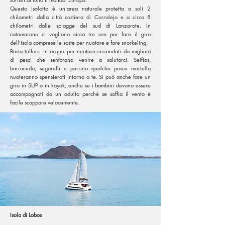
Questo isolotto è un'area naturale protetta a soli 2
chilometri dalla città costiera di Corralejo e a circa 8
chilometri dalle spiagge del sud di Lanzarote. In
catamarano ci vogliono circa tre ore per fare il giro
dell'isola comprese le soste per nuotare e fare snorkeling.
Basta tuffarsi in acqua per nuotare circondati da migliaia
di pesci che sembrano venire a salutarci. Seifias,
barracuda, sugarelli e persino qualche pesce martello
nuoteranno spensierati intorno a te. Si può anche fare un
giro in SUP o in kayak, anche se i bambini devono essere
accompagnati da un adulto perché se soffia il vento è
facile scappare velocemente.
Isola di Lobos