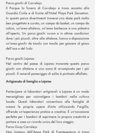
Parco giochi di Corralejo
Il Parque la Tunera di Corralejo si trova accanto alla
Guardia Civile e di fronte all'Hotel Playa Park Zensation.
In questo parco divertimenti troverai uno skate park molto
ben progettato e curato, un campo da basket, un campo da
calcio, un'area altalena, un'area barbecue e una palestra
all'aperto. Un parco giochi nuovo e in ottime condizioni
dove i più piccoli, oltre alle altalene, hanno a disposizione
un'area giochi da tavolo con tavole per giocare al gioco
dell'oca o del ludo.
Parco giochi Lajares
Nel centro del paese di Lajares troverete questo parco
giochi con altalene e una zona di arrampicata per i più
piccoli. Il venerdì pomeriggio di solito è piuttosto affollato.
Artigianato di famiglia a Lajares
Partecipare ai laboratori artigianali a Lajares è un modo
meraviglioso per coinvolgere i bambini nella cultura
locale. Questi laboratori consentono alle famiglie di
creare le proprie opere d'arte utilizzando l'argilla,
offrendo un'esperienza pratica e creativa. È un'occasione
perfetta per i bambini di esprimere la propria creatività e
portare a casa un ricordo unico del loro viaggio.
Parco Guay Corralejo
Non lontano dall'Aqua Park di Fuerteventura si trova