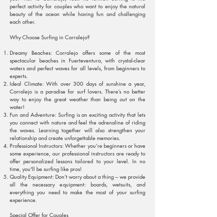
perfect activity for couples who want to enjoy the natural
beauty of the ocean while having fun and challenging
each other.
Why Choose Surfing in Corralejo?
Dreamy Beaches: Corralejo offers some of the most
spectacular beaches in Fuerteventura, with crystal-clear
waters and perfect waves for all levels, from beginners to
experts.
Ideal Climate: With over 300 days of sunshine a year,
Corralejo is a paradise for surf lovers. There’s no better
way to enjoy the great weather than being out on the
water!
Fun and Adventure: Surfing is an exciting activity that lets
you connect with nature and feel the adrenaline of riding
the waves. Learning together will also strengthen your
relationship and create unforgettable memories.
Professional Instructors: Whether you’re beginners or have
some experience, our professional instructors are ready to
offer personalized lessons tailored to your level. In no
time, you'll be surfing like pros!
Quality Equipment: Don’t worry about a thing – we provide
all the necessary equipment: boards, wetsuits, and
everything you need to make the most of your surfing
experience.
Special Offer for Couples