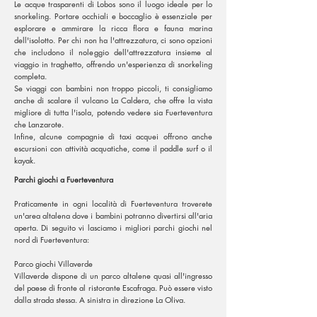
Le acque trasparenti di Lobos sono il luogo ideale per lo
snorkeling. Portare occhiali e boccaglio è essenziale per
esplorare e ammirare la ricca flora e fauna marina
dell'isolotto. Per chi non ha l'attrezzatura, ci sono opzioni
che includono il noleggio dell'attrezzatura insieme al
viaggio in traghetto, offrendo un'esperienza di snorkeling
completa.
Se viaggi con bambini non troppo piccoli, ti consigliamo
anche di scalare il vulcano La Caldera, che offre la vista
migliore di tutta l'isola, potendo vedere sia Fuerteventura
che Lanzarote.
Infine, alcune compagnie di taxi acquei offrono anche
escursioni con attività acquatiche, come il paddle surf o il
kayak.
Parchi giochi a Fuerteventura
Praticamente in ogni località di Fuerteventura troverete
un'area altalena dove i bambini potranno divertirsi all'aria
aperta. Di seguito vi lasciamo i migliori parchi giochi nel
nord di Fuerteventura:
Parco giochi Villaverde
Villaverde dispone di un parco altalene quasi all'ingresso
del paese di fronte al ristorante Escafraga. Può essere visto
dalla strada stessa. A sinistra in direzione La Oliva.