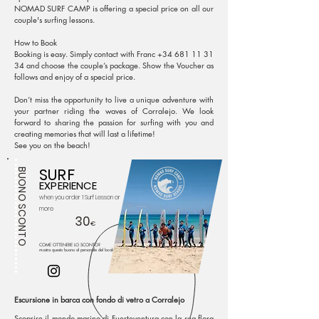
NOMAD SURF CAMP is offering a special price on all our
couple's surfing lessons.
How to Book
Booking is easy. Simply contact with Franc
+34 681 11 31
34
and choose the couple’s package. Show the Voucher as
follows and enjoy of a special price.
Don’t miss the opportunity to live a unique adventure with
your partner riding the waves of Corralejo. We look
forward to sharing the passion for surfing with you and
creating memories that will last a lifetime!
See you on the beach!
SURF
BUONO SCONTO
EXPERIENCE
when you order
1 Surf Lesson or
more
30
€
COME OTTENERE LO SCONTO?
mostra questo buono al personale del locale
Escursione in barca con fondo di vetro a Corralejo
Scoprire il mondo marino di Fuerteventura con la sua flora