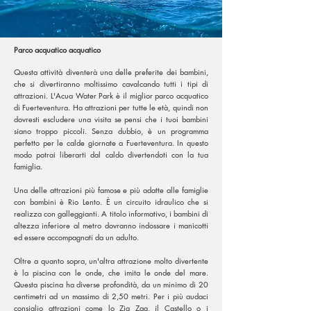
Parco acquatico acquatico
Questa attività diventerà una delle preferite dei bambini,
che si divertiranno moltissimo cavalcando tutti i tipi di
attrazioni. L'Acua Water Park è il miglior parco acquatico
di Fuerteventura. Ha attrazioni per tutte le età, quindi non
dovresti escludere una visita se pensi che i tuoi bambini
siano troppo piccoli. Senza dubbio, è un programma
perfetto per le calde giornate a Fuerteventura. In questo
modo potrai liberarti dal caldo divertendoti con la tua
famiglia.
Una delle attrazioni più famose e più adatte alle famiglie
con bambini è Rio Lento. È un circuito idraulico che si
realizza con galleggianti. A titolo informativo, i bambini di
altezza inferiore al metro dovranno indossare i manicotti
ed essere accompagnati da un adulto.
Oltre a quanto sopra, un'altra attrazione molto divertente
è la piscina con le onde, che imita le onde del mare.
Questa piscina ha diverse profondità, da un minimo di 20
centimetri ad un massimo di 2,50 metri. Per i più audaci
consiglio attrazioni come lo Zig Zag, il Castello o i