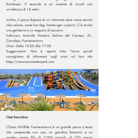
Kamikaze. Il secondo è un insieme di scivoli con
un'altezza di 14 metri.
Inoltre, il parco dispone di un ristorante dove viene servito
cibo veloce, come hot dog, hamburger o panini. C'è anche
una gelateria e un negozio di souvenir.
Indirizzo: Avenida Nuestra Señora del Carmen, 41,
Corralejo, Fuerteventura.
Orari: Dalle 10:00 alle 17:00
Suggerimenti: Non è aperto tutto l'anno quindi
consigliamo di informarsi sugli orari sul loro sito
https://www.acuawaterpark.com
Oasi faunistica
L'Oasis Wildlife Fuerteventura è un grande parco a tema
che comprende uno zoo, un giardino botanico e un
garden center. Più di 3.000 animali, di 250 specie