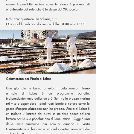
museo è possibile vedere come funziona il processo di
ottenimento del sale, che è lo stesso dal XIX secolo.
Indirizzo: quartiere Las Salinas, n. 2
Orari: dal lunedì alla domenica dalle 10:00 alle 18:00
Catamarano per l'isola di Lobos
Una giornata in barca a vela in catamarano intorno
all'isola di Lobos è un programma perfetto,
indipendentemente dalla tua età. Sentire la brezza marina
sul viso o appendere i piedi fuori bordo e notare come le
gocce d'acqua schizzano non ha prezzo. L'isola di Lobos è
un isolotto utilizzato dai pirati in un'altra epoca ed era
famoso per la sua popolazione di leoni marini. Oggi è una
delle mete turistiche più comuni quando si visita
Fuerteventura e ha anche un'onda destra ricercata dai
surfisti di tutto il mondo. Europa.