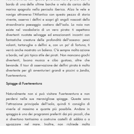
bordo di una delle ultime barche a vela da carico della
marina spagnola nella penisola iberica. Alza le vele e
naviga attraverso l'Atlantico con questo pezzo di storia
vivente, osserva i delfini e scopri gli angoli nascosti dello
straordinario paesaggio costiero dell'isola. La noia non
esiste nel vocabolario di un vero pirata: ti aspettano
divertenti nuotate selvagge ed emozionanti incontri con
fantastiche creature delle profondità dell'oceano: pesci
volanti, tartarughe o delfini e, con un po' di fortuna, ti
verrà anche mostrato un balena. C'è sempre molta azione
a bordo, nel più tipico stile dei pirati. Non mancano giochi
divertenti, buona musica e cibo gustoso, oltre che
bevande. Il tour di osservazione dei delfini pirata è molto
divertente per gli avventurieri grandi e piccini a Jandía,
Fuerteventura.
Spiagge di Fuerteventura
Naturalmente non si può visitare Fuerteventura e non
perdersi nelle sue meravigliose spiagge. Queste sono
l'attrazione principale dell'isola, quindi ti consiglio di
viverle al massimo e quante più possibile. Andare in
spiaggia è uno dei programmi preferiti dai più piccoli, che
si divertono tantissimo a costruire castelli di sabbia o a
sguazzare nel mare. Inoltre, non richiede molta
pianificazione, solo qualche snack e protezione solare.