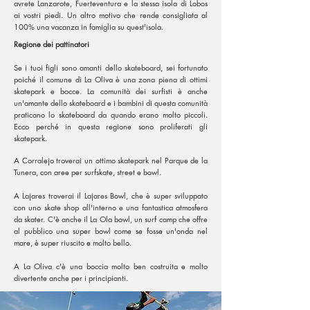
avrete Lanzarote, Fuerteventura e la stessa isola di Lobos
ai vostri piedi. Un altro motivo che rende consigliata al
100% una vacanza in famiglia su quest'isola.
Regione dei pattinatori
Se i tuoi figli sono amanti dello skateboard, sei fortunato
poiché il comune di La Oliva è una zona piena di ottimi
skatepark e bocce. La comunità dei surfisti è anche
un'amante dello skateboard e i bambini di questa comunità
praticano lo skateboard da quando erano molto piccoli.
Ecco perché in questa regione sono proliferati gli
skatepark.
A Corralejo troverai un ottimo skatepark nel Parque de la
Tunera, con aree per surfskate, street e bowl.
A Lajares troverai il Lajares Bowl, che è super sviluppato
con uno skate shop all'interno e una fantastica atmosfera
da skater. C'è anche il La Ola bowl, un surf camp che offre
al pubblico una super bowl come se fosse un'onda nel
mare, è super riuscito e molto bello.
A La Oliva c'è una boccia molto ben costruita e molto
divertente anche per i principianti.