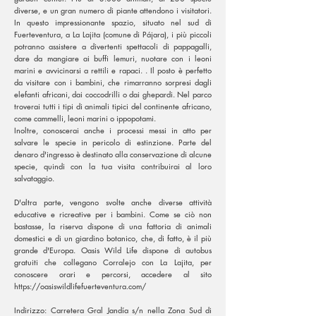
diverse, e un gran numero di piante attendono i visitatori.
In questo impressionante spazio, situato nel sud di
Fuerteventura, a La Lajita (comune di Pájara), i più piccoli
potranno assistere a divertenti spettacoli di pappagalli,
dare da mangiare ai buffi lemuri, nuotare con i leoni
marini e avvicinarsi a rettili e rapaci. . Il posto è perfetto
da visitare con i bambini, che rimarranno sorpresi dagli
elefanti africani, dai coccodrilli o dai ghepardi. Nel parco
troverai tutti i tipi di animali tipici del continente africano,
come cammelli, leoni marini o ippopotami.
Inoltre, conoscerai anche i processi messi in atto per
salvare le specie in pericolo di estinzione. Parte del
denaro d'ingresso è destinato alla conservazione di alcune
specie, quindi con la tua visita contribuirai al loro
salvataggio.
D'altra parte, vengono svolte anche diverse attività
educative e ricreative per i bambini. Come se ciò non
bastasse, la riserva dispone di una fattoria di animali
domestici e di un giardino botanico, che, di fatto, è il più
grande d'Europa. Oasis Wild Life dispone di autobus
gratuiti che collegano Corralejo con La Lajita, per
conoscere orari e percorsi, accedere al sito
https://oasiswildlifefuerteventura.com/
Indirizzo: Carretera Gral Jandía s/n nella Zona Sud di