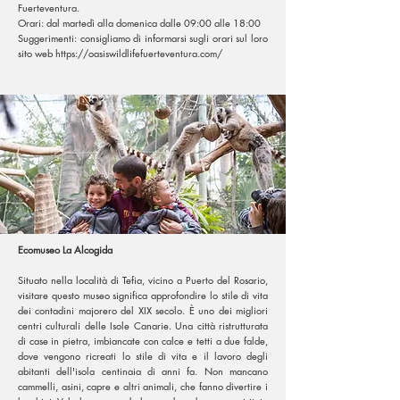
Fuerteventura.
Orari: dal martedì alla domenica dalle 09:00 alle 18:00
Suggerimenti: consigliamo di informarsi sugli orari sul loro
sito web
https://oasiswildlifefuerteventura.com/
Ecomuseo La Alcogida
Situato nella località di Tefia, vicino a Puerto del Rosario,
visitare questo museo significa approfondire lo stile di vita
dei contadini majorero del XIX secolo. È uno dei migliori
centri culturali delle Isole Canarie. Una città ristrutturata
di case in pietra, imbiancate con calce e tetti a due falde,
dove vengono ricreati lo stile di vita e il lavoro degli
abitanti dell'isola centinaia di anni fa. Non mancano
cammelli, asini, capre e altri animali, che fanno divertire i