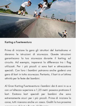
Karting a Fuerteventura
Prima di iniziare la gara gli istruttori del kartodromo vi
daranno le istruzioni di sicurezza. Queste istruzioni
garantiscono la tua sicurezza durante il karting sul
circuito. Ad esempio, imparerai la differenza tra i flag
utilizzati. Per i più piccoli ci sono kart e attrezzature
speciali. Con loro i bambini potranno anche godersi una
gara di kart in tutta sicurezza. Pertanto, il kart è un'ottima
attività per le feste dei bambini.
Al Gran Karting Fuerteventura i bambini dai 6 anni in su e
con un'altezza superiore a 1,25 metri possono praticare il
kart. Esistono kart speciali per bambini che sono
estremamente sicuri per i più piccoli. Prima di iniziare la
corsa, tutti ricevono anche un casco. Goditi la tua prossima
esperienza di kart a Puerto del Rosario.