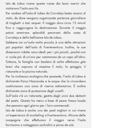
Isla de Lobos riceve questo nome dai leoni marini che
visitarono l'isola anni fa.
Per andare all'isola di Lobos da Corralejo basta recarsi al
molo, da dove vengono organizzate partenze giornaliere
di traghetti o taxi acquei. Il viaggio dura circa 15 minuti
fino a raggiungere la destinazione. Durante il viaggio
potrai ammirare splendidi panorami della costa di
Corralejo e della bellissima Isla de Lobos.
Sebbene sia un'isola molto piccola, è una delle attrazioni
più popolari dell'isola di Fuerteventura. Inoltre, le sue
dimensioni ridotte sono ideali per i più piccoli, poiché non
ci vuole più di un'ora per camminare da un capo all'altro.
Tuttavia, le famiglie con bambini di solito effettuano gite
brevi che coprono al massimo il molo, la spiaggia, il
ristorante e la piscina naturale.
Per la ricchezza ecologica che possiede, l'isola di Lobos è
dichiarata Parco Nazionale e le acque che la circondano
costituiscono una zona di riserva sottomarina. È inoltre
dichiarata zona di protezione degli uccelli.
Sull'isola c'è un ristorante, gestito dagli unici due abitanti
del posto. Questo ha menu a base di pesce fresco locale
che pescano ogni giorno per i loro commensali.
Isla de Lobos è anche uno dei posti migliori in cui vivere
un'esperienza di snorkeling a Fuerteventura. Alcune delle
compagnie che effettuano il viaggio verso l'isola
forniscono o noleggiano occhialini e pinne da sub.