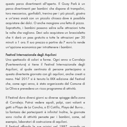
questo parco divertimenti all'aperto. Il Guay Park è un
parco divertimenti per bambini che dispone di trampolini,
toro meccanico, gonfiabili, trenino per i più piccoli, giostra
e un'area snack con un piccolo chiosco dove è possibile
acquistare dei dolci. O anche mangiare una fetta di pizza.
Soprattutto, i bambini possono salire sulle attrazioni tutte
le volte che vogliono. Devi solo acquistare un braccialetto
che ti darà un pass gratuito a tutte le attrazioni per 30
minuti o 1 ora. Il suo prezzo a partire da 7 euro lo rende
un'opzione economica per intrattenere i bambini.
Festival Internazionale degli Aquiloni
Uno spettacolo di colori e forme. Ogni anno a Corralejo
(Fuerteventura) si tiene il Festival Internazionale degli
Aquiloni, al quale centinaia di persone partecipano a
questa divertente giornata con gli aquiloni, anche creati a
mano. Nel 2017 si è tenuta la XXX edizione del Festival
che, come ogni anno, è stato organizzato dal Comune di
La Oliva e prevedeva un ricco programma di attività.
Il Festival dura diversi giorni su diverse spiagge della zona
di Corralejo. Potrai vedere squali, polpi, cani volanti e
gatti a Playa de La Concha, a El Cotillo, Playa del Burro...
La fantasia dei partecipanti è infinita! Inoltre, le giornate
sono ricche di attività pensate per i bambini, come, ad
esempio, laboratori di costruzione di aquiloni.
Il Festival affonda le sue origini nel 1987, quando un