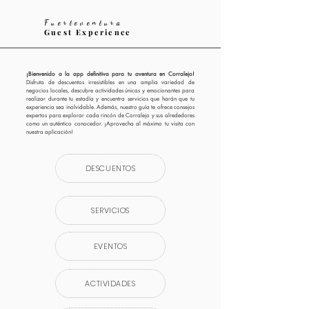
Fuerteventura
Guest Experience
¡Bienvenido a la app definitiva para tu aventura en Corralejo!
Disfruta de descuentos irresistibles en una amplia variedad de
negocios locales, descubre actividades únicas y emocionantes para
realizar durante tu estadía y encuentra servicios que harán que tu
experiencia sea inolvidable. Además, nuestro guía te ofrece consejos
expertos para explorar cada rincón de Corralejo y sus alrededores
como un auténtico conocedor. ¡Aprovecha al máximo tu visita con
nuestra aplicación!
DESCUENTOS
SERVICIOS
EVENTOS
ACTIVIDADES