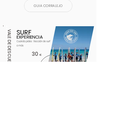
GUIA CORRALEJO
SURF
VALE DE DESCUENTO
EXPERIENCIA
Cuando pides
1 lección de surf
o más
30
€
¿CÓMO OBTENER EL DESCUENTO?
Muestra este voucher al personal del lugar