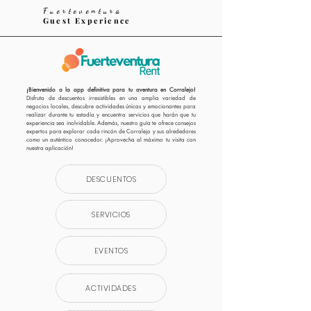
Fuerteventura
Guest Experience
¡Bienvenido a la app definitiva para tu aventura en Corralejo!
Disfruta de descuentos irresistibles en una amplia variedad de
negocios locales, descubre actividades únicas y emocionantes para
realizar durante tu estadía y encuentra servicios que harán que tu
experiencia sea inolvidable. Además, nuestro guía te ofrece consejos
expertos para explorar cada rincón de Corralejo y sus alrededores
como un auténtico conocedor. ¡Aprovecha al máximo tu visita con
nuestra aplicación!
DESCUENTOS
SERVICIOS
EVENTOS
ACTIVIDADES